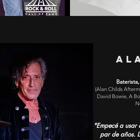
Al
Baterista
(Alan Childs Afterm
David Bowie, A Bow
N
"Empecé a usar a
par de años. L