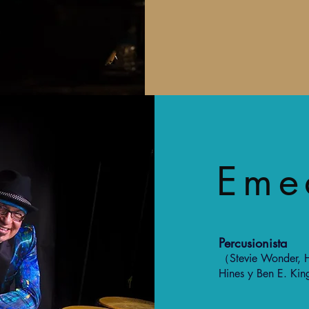
Eme
Percusionista
（Stevie Wonder, Ha
Hines y Ben E. Ki