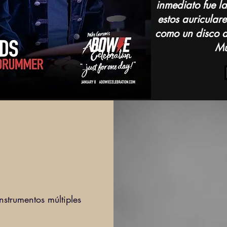
inmediato fue la
estos auricular
como un disco d
Mu
nstrumentos múltiples