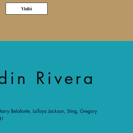
Visitó
din Rivera
rry Belafonte, LaToya Jackson, Sting, Gregory
ng）