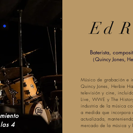
Ed
R
Baterista, composit
（Quincy Jones, He
Músico de grabación e in
Quincy Jones, Herbie Ha
televisión y cine, inclu
Live, WWE y The History
industria de la música c
a medida que incorpora c
amiento
actualizada, manteniendo
 las 4
mercado de la música y l