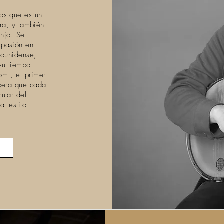
os que es un
rra, y también
anjo. Se
 pasión en
dounidense,
su tiempo
com
, el primer
spera que cada
utar del
l estilo